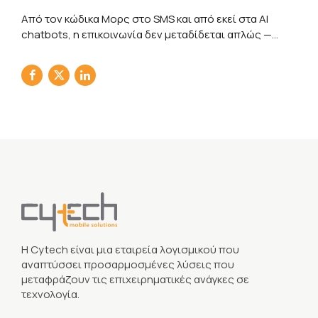
Από τον κώδικα Μορς στο SMS και από εκεί στα AI
chatbots, η επικοινωνία δεν μεταδίδεται απλώς —
απαντά. Ανακάλυψε την εξέλιξη των μηνυμάτων και
πώς η τεχνητή νοημοσύνη μετατρέπει το chat σε
ψηφιακό συνεργάτη.
Η Cytech είναι μια εταιρεία λογισμικού που
αναπτύσσει προσαρμοσμένες λύσεις που
μεταφράζουν τις επιχειρηματικές ανάγκες σε
τεχνολογία.