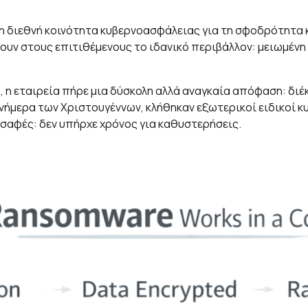
 διεθνή κοινότητα κυβερνοασφάλειας για τη σφοδρότητα κ
ρουν στους επιτιθέμενους το ιδανικό περιβάλλον: μειωμέν
η εταιρεία πήρε μια δύσκολη αλλά αναγκαία απόφαση: διέκ
ανήμερα των Χριστουγέννων, κλήθηκαν εξωτερικοί ειδικοί 
σαφές: δεν υπήρχε χρόνος για καθυστερήσεις.