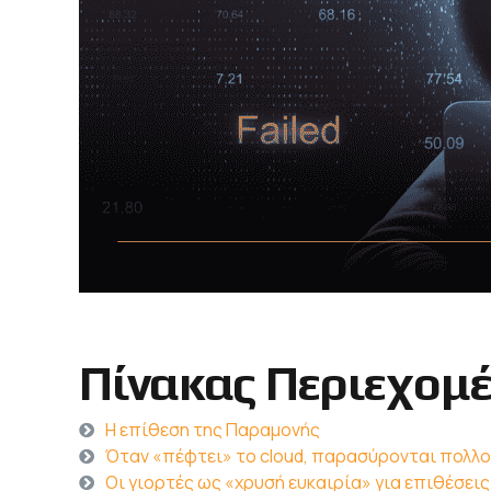
Πίνακας Περιεχομ
Η επίθεση της Παραμονής
Όταν «πέφτει» το cloud, παρασύρονται πολλο
Οι γιορτές ως «χρυσή ευκαιρία» για επιθέσεις