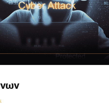
ένων
ί