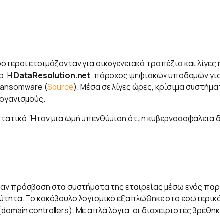
ότεροι ετοιμάζονταν για οικογενειακά τραπέζια και λίγες 
ο. Η
DataResolution.net
, πάροχος ψηφιακών υποδομών για
ransomware (
Source
). Μέσα σε λίγες ώρες, κρίσιμα συστήμ
οργανισμούς.
τατικό. Ήταν μια ωμή υπενθύμιση ότι η κυβερνοασφάλεια δε
ησαν πρόσβαση στα συστήματα της εταιρείας μέσω ενός παρ
αχύτητα. Το κακόβουλο λογισμικό εξαπλώθηκε στο εσωτερικ
domain controllers). Με απλά λόγια, οι διαχειριστές βρέθη