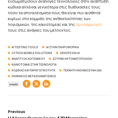
ενσωματώσουν ανάλογες τεχνολογίες στην ανάπτυξή
κώδικά αλλά και γενικότερα στις διαδικασίες τους
τόσο τα αποτελέσματα τους θα είναι πιο αισθητά
κυρίως στο κομμάτι της ανθεκτικότητας των
λογισμικών, της καινοτομίας και της
προσαρμογής
τους στις ανάγκες του μέλλοντος.
AI TESTING TOOLS
AI ΣΤΗΝ ΠΛΗΡΟΦΟΡΙΚΉ
CYTECH MOBILE SOLUTIONS
DEVOPS ΚΑΙ AI
ΑΝΆΠΤΥΞΗ ΛΟΓΙΣΜΙΚΟΎ
ΈΞΥΠΝΗ ΑΥΤΟΜΑΤΟΠΟΊΗΣΗ
ΚΑΙΝΟΤΟΜΊΑ ΣΤΗΝ ΤΕΧΝΟΛΟΓΊΑ
ΚΏΔΙΚΑΣ ΚΑΙ ΠΑΡΑΓΩΓΙΚΌΤΗΤΑ
ΤΕΧΝΗΤΉ ΝΟΗΜΟΣΎΝΗ (AI)
ΨΗΦΙΑΚΌΣ ΜΕΤΑΣΧΗΜΑΤΙΣΜΌΣ
SHARE
Previous