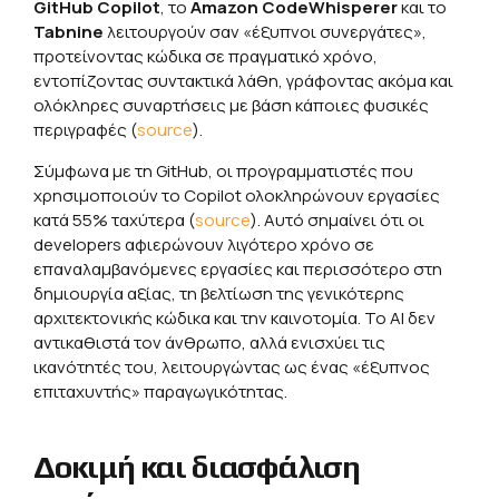
GitHub Copilot
, το
Amazon CodeWhisperer
και το
Tabnine
λειτουργούν σαν «έξυπνοι συνεργάτες»,
προτείνοντας κώδικα σε πραγματικό χρόνο,
εντοπίζοντας συντακτικά λάθη, γράφοντας ακόμα και
ολόκληρες συναρτήσεις με βάση κάποιες φυσικές
περιγραφές (
source
).
Σύμφωνα με τη GitHub, οι προγραμματιστές που
χρησιμοποιούν το Copilot ολοκληρώνουν εργασίες
κατά 55% ταχύτερα (
source
). Αυτό σημαίνει ότι οι
developers αφιερώνουν λιγότερο χρόνο σε
επαναλαμβανόμενες εργασίες και περισσότερο στη
δημιουργία αξίας, τη βελτίωση της γενικότερης
αρχιτεκτονικής κώδικα και την καινοτομία. Το ΑΙ δεν
αντικαθιστά τον άνθρωπο, αλλά ενισχύει τις
ικανότητές του, λειτουργώντας ως ένας «έξυπνος
επιταχυντής» παραγωγικότητας.
Δοκιμή και διασφάλιση