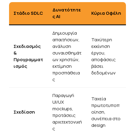
Δυνατότητε
Στάδιο SDLC
Κύρια Οφέλη
ς AI
Δημιουργία
απαιτήσεων,
Ταχύτερη
Σχεδιασμός
ανάλυση
εκκίνηση
&
συναισθημάτ
έργου,
Προγραμματ
ων χρηστών,
αποφάσεις
ισμός
εκτίμηση
βάσει
προσπάθεια
δεδομένων
ς
Παραγωγή
Ταχεία
UI/UX
πρωτοτυποπ
mockups,
Σχεδίαση
οίηση,
προτάσεις
συνέπεια στο
αρχιτεκτονική
design
ς