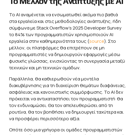
Το Μέλλον της Ανάπτυξης με ΑΙ
Το ΑΙ αναμένεται να ενσωματωθεί ακόμα πιο βαθιά
στα εργαλεία και στις μεθοδολογίες ανάπτυξης, ήδη
σύμφωνα με Stack Overflow’s 2025 Developer Survey
το 84% των προγραμματιστών χρησιμοποιούν AI
εργαλεία στην καθημερινότητα τους (
source
). Στο
μέλλον, οι πλατφόρμες θα επιτρέπουν σε μη
προγραμματιστές να δημιουργούν εφαρμογές μέσω
φυσικής γλώσσας, ενισχύοντας τη συνεργασία μεταξύ
τεχνικών και μη τεχνικών ομάδων.
Παράλληλα, θα καθιερωθούν νέα μοντέλα
διακυβέρνησης για τη διαχείριση θεμάτων διαφάνειας,
ασφάλειας και κανονιστικής συμμόρφωσης. Το ΑΙ δεν
πρόκειται να αντικαταστήσει τον προγραμματιστή· θα
τον ενδυναμώσει. Θα τον απελευθερώσει από τη
ρουτίνα, θα τον βοηθήσει να δημιουργεί ταχύτερα και
να προσφέρει περισσότερο αξία.
Οπότε όσο μια γρήγορα οι ομάδες προγραμματιστών