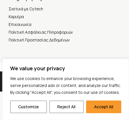
Σχετικά με Cytech
Καριέρα
Επικοινωνία
Πολιτική Ασφάλειας Πληροφοριών
Πολιτική Προστασίας Δεδομένων
We value your privacy
© 2026 Cytech Mobile. All rights reserved.
We use cookies to enhance your browsing experience,
serve personalized ads or content, and analyze our traffic.
By clicking "Accept All", you consent to our use of cookies.
Τίτλος Έργου: Open-Source SMS Gateway
Customize
Reject All
Accept All
Περιγραφή: Ανάπτυξη ενός SMS Gateway, ενός τηλεπικοινωνιακού λογισμικού που επιτρέπει τη
μαζική αποστολή και λήψη γραπτών μηνυμάτων (SMS).
Προϋπολογισμός: 472.031,98 € - Χρηματοδότηση ΕΕ: 236.327,44 €