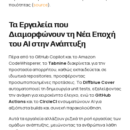
ποιότητας (
source
).
Τα Εργαλεία που
Διαμορφώνουν τη Νέα Εποχή
του ΑΙ στην Ανάπτυξη
Πέρα από το GitHub Copilot και το Amazon
CodeWhisperer, το
Tabnine
διακρίνεται για την
προστασία απορρήτου, καθώς εκπαιδεύεται σε
ιδιωτικά repositories, προσφέροντας
προσωποποιημένες προτάσεις. Το
Diffblue Cover
αυτοματοποιεί τη δημιουργία unit tests, εξαλείφοντας
την ανάγκη για χειροκίνητο έλεγχο, ενώ το
GitHub
Actions
και το
CircleCI
ενσωματώνουν ΑΙ για
αξιόπιστα builds και συνεχή παρακολούθηση.
Αυτά τα εργαλεία αλλάζουν ριζικά τη ροή εργασίας των
ομάδων ανάπτυξης, μειώνοντας τα ανθρώπινα λάθη