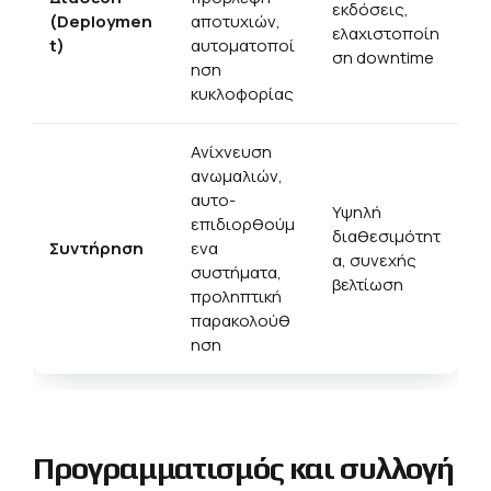
εκδόσεις,
(Deploymen
αποτυχιών,
ελαχιστοποίη
t)
αυτοματοποί
ση downtime
ηση
κυκλοφορίας
Ανίχνευση
ανωμαλιών,
αυτο-
Υψηλή
επιδιορθούμ
διαθεσιμότητ
Συντήρηση
ενα
α, συνεχής
συστήματα,
βελτίωση
προληπτική
παρακολούθ
ηση
Προγραμματισμός και συλλογή