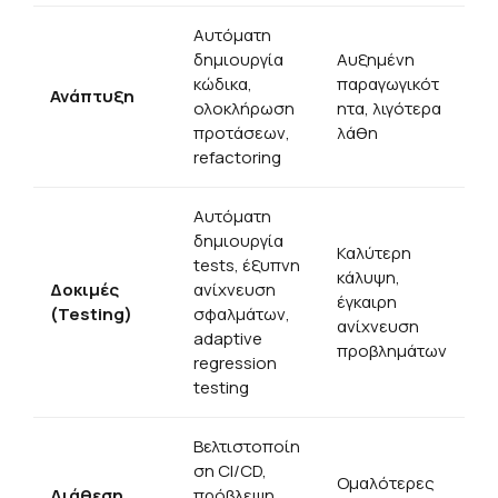
Αυτόματη
δημιουργία
Αυξημένη
κώδικα,
παραγωγικότ
Ανάπτυξη
ολοκλήρωση
ητα, λιγότερα
προτάσεων,
λάθη
refactoring
Αυτόματη
δημιουργία
Καλύτερη
tests, έξυπνη
κάλυψη,
Δοκιμές
ανίχνευση
έγκαιρη
(Testing)
σφαλμάτων,
ανίχνευση
adaptive
προβλημάτων
regression
testing
Βελτιστοποίη
ση CI/CD,
Ομαλότερες
Διάθεση
πρόβλεψη